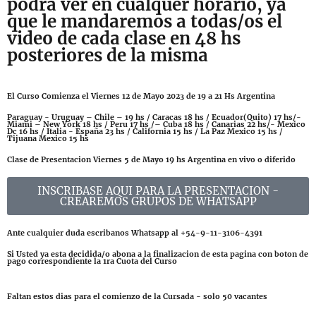
podra ver en cualquer horario, ya
que le mandaremos a todas/os el
video de cada clase en 48 hs
posteriores de la misma
El Curso Comienza el Viernes 12 de Mayo 2023 de 19 a 21 Hs Argentina
Paraguay - Uruguay – Chile – 19 hs / Caracas 18 hs / Ecuador(Quito) 17 hs/-
Miami – New York 18 hs / Peru 17 hs /– Cuba 18 hs / Canarias 22 hs/- Mexico
Dc 16 hs / Italia - España 23 hs / California 15 hs / La Paz Mexico 15 hs /
Tijuana Mexico 15 hs
Clase de Presentacion Viernes 5 de Mayo 19 hs Argentina en vivo o diferido
INSCRIBASE AQUI PARA LA PRESENTACION -
CREAREMOS GRUPOS DE WHATSAPP
Ante cualquier duda escribanos Whatsapp al +54-9-11-3106-4391
Si Usted ya esta decidida/o abona a la finalizacion de esta pagina con boton de
pago correspondiente la 1ra Cuota del Curso
Faltan estos dias para el comienzo de la Cursada - solo 50 vacantes