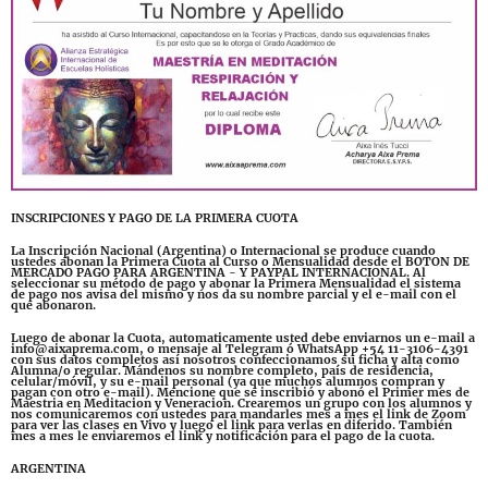
INSCRIPCIONES Y PAGO DE LA PRIMERA CUOTA
La Inscripción Nacional (Argentina) o Internacional se produce cuando
ustedes abonan la Primera Cuota al Curso o Mensualidad desde el BOTON DE
MERCADO PAGO PARA ARGENTINA - Y PAYPAL INTERNACIONAL. Al
seleccionar su método de pago y abonar la Primera Mensualidad el sistema
de pago nos avisa del mismo y nos da su nombre parcial y el e-mail con el
que abonaron.
Luego de abonar la Cuota, automaticamente usted debe enviarnos un e-mail a
info@aixaprema.com, o mensaje al Telegram ó WhatsApp +54 11-3106-4391
con sus datos completos así nosotros confeccionamos su ficha y alta como
Alumna/o regular. Mándenos su nombre completo, país de residencia,
celular/móvil, y su e-mail personal (ya que muchos alumnos compran y
pagan con otro e-mail). Mencione que se inscribió y abonó el Primer mes de
Maestria en Meditacion y Veneracion. Crearemos un grupo con los alumnos y
nos comunicaremos con ustedes para mandarles mes a mes el link de Zoom
para ver las clases en Vivo y luego el link para verlas en diferido. También
mes a mes le enviaremos el link y notificación para el pago de la cuota.
ARGENTINA