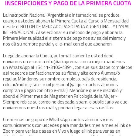
INSCRIPCIONES Y PAGO DE LA PRIMERA CUOTA
La Inscripción Nacional (Argentina) o Internacional se produce
cuando ustedes abonan la Primera Cuota al Curso o Mensualidad
desde el BOTON DE MERCADO PAGO PARA ARGENTINA - Y PAYPAL
INTERNACIONAL. Al seleccionar su método de pago y abonar la
Primera Mensualidad el sistema de pago nos avisa del mismo y
nos dá su nombre parcial y el e-mail con el que abonaron.
Luego de abonar la Cuota, automaticamente usted debe
enviarnos un e-mail a info@aixaprema.com o mejor mandenos
un WhatsApp al +54 11-3106-4391 , con sus sus datos completos
asi nosotros confeccionamos su ficha y alta como Alumna/o
regular. Mándenos su nombre completo, país de residencia,
celular/móbil, y su e-mail personal (ya que muchos alumnos
compran y pagan con otro e-mail). Mencione que se inscribió y
abonó el Primer mes de Magister en Psicologia de la Mujer -
Siempre rebice su correo no deseado, spam, o publicitario ya que
enviaremos nuestros mail y podrian llegar a esas casillas.
Crearemos un grupo de WhatsApp con los alumnos y nos
comunicaremos con ustedes para mandarles mes a mes el link de
Zoom para ver las clases en Vivo y luego el link para verlas en