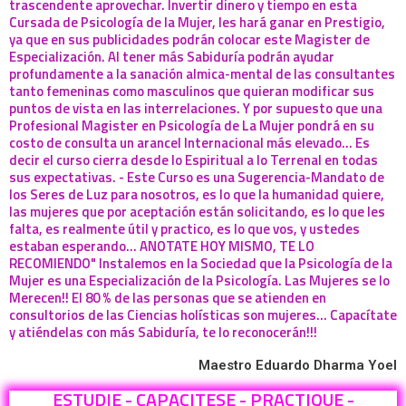
trascendente aprovechar. Invertir dinero y tiempo en esta
Cursada de Psicología de la Mujer, les hará ganar en Prestigio,
ya que en sus publicidades podrán colocar este Magister de
Especialización. Al tener más Sabiduría podrán ayudar
profundamente a la sanación almica-mental de las consultantes
tanto femeninas como masculinos que quieran modificar sus
puntos de vista en las interrelaciones. Y por supuesto que una
Profesional Magister en Psicología de La Mujer pondrá en su
costo de consulta un arancel Internacional más elevado... Es
decir el curso cierra desde lo Espiritual a lo Terrenal en todas
sus expectativas. - Este Curso es una Sugerencia-Mandato de
los Seres de Luz para nosotros, es lo que la humanidad quiere,
las mujeres que por aceptación están solicitando, es lo que les
falta, es realmente útil y practico, es lo que vos, y ustedes
estaban esperando... ANOTATE HOY MISMO, TE LO
RECOMIENDO" Instalemos en la Sociedad que la Psicología de la
Mujer es una Especialización de la Psicología. Las Mujeres se lo
Merecen!! El 80 % de las personas que se atienden en
consultorios de las Ciencias holísticas son mujeres... Capacítate
y atiéndelas con más Sabiduría, te lo reconocerán!!!
Maestro Eduardo Dharma Yoel
ESTUDIE - CAPACITESE - PRACTIQUE -