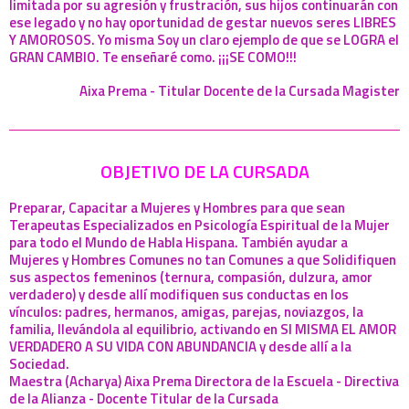
limitada por su agresión y frustración, sus hijos continuarán con
ese legado y no hay oportunidad de gestar nuevos seres LIBRES
Y AMOROSOS. Yo misma Soy un claro ejemplo de que se LOGRA el
GRAN CAMBIO. Te enseñaré como. ¡¡¡SE COMO!!!
Aixa Prema - Titular Docente de la Cursada Magister
OBJETIVO DE LA CURSADA
Preparar, Capacitar a Mujeres y Hombres para que sean
Terapeutas Especializados en Psicología Espiritual de la Mujer
para todo el Mundo de Habla Hispana. También ayudar a
Mujeres y Hombres Comunes no tan Comunes a que Solidifiquen
sus aspectos femeninos (ternura, compasión, dulzura, amor
verdadero) y desde allí modifiquen sus conductas en los
vínculos: padres, hermanos, amigas, parejas, noviazgos, la
familia, llevándola al equilibrio, activando en SI MISMA EL AMOR
VERDADERO A SU VIDA CON ABUNDANCIA y desde allí a la
Sociedad.
Maestra (Acharya) Aixa Prema Directora de la Escuela - Directiva
de la Alianza - Docente Titular de la Cursada