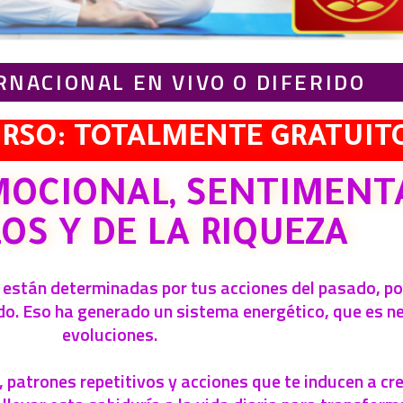
RNACIONAL EN VIVO O DIFERIDO
URSO: TOTALMENTE GRATUIT
OCIONAL, SENTIMENTA
OS Y DE LA RIQUEZA
iz están determinadas por tus acciones del pasado, 
o. Eso ha generado un sistema energético, que es ne
evoluciones.
 patrones repetitivos y acciones que te inducen a cre