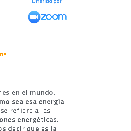
Diferido por
ina
nes en el mundo,
ómo sea esa energía
e refiere a las
iones energéticas.
s decir que es la