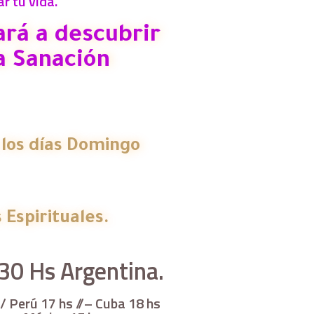
r tu vida.
ará a descubrir
a Sanación
 los días Domingo
 Espirituales.
30 Hs Argentina.
/ Perú 17 hs //– Cuba 18 hs