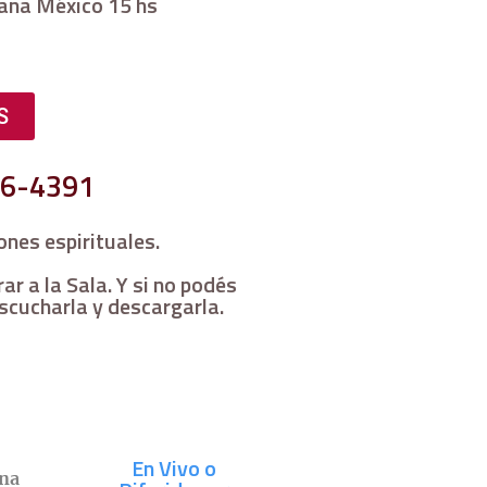
juana México 15 hs
S
06-4391
ones espirituales.
r a la Sala. Y si no podés
scucharla y descargarla.
En Vivo o
ina